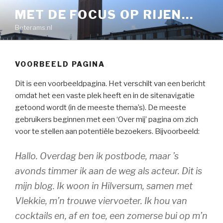
Naar
MET DE FOCUS OP RIJEN…
de
Beterams.nl
inhoud
springen
VOORBEELD PAGINA
Dit is een voorbeeldpagina. Het verschilt van een bericht
omdat het een vaste plek heeft en in de sitenavigatie
getoond wordt (in de meeste thema’s). De meeste
gebruikers beginnen met een ‘Over mij’ pagina om zich
voor te stellen aan potentiële bezoekers. Bijvoorbeeld:
Hallo. Overdag ben ik postbode, maar ’s
avonds timmer ik aan de weg als acteur. Dit is
mijn blog. Ik woon in Hilversum, samen met
Vlekkie, m’n trouwe viervoeter. Ik hou van
cocktails en, af en toe, een zomerse bui op m’n